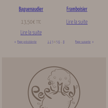
Baguenaudier
Framboisier
13,50
€
Lire la suite
TTC
Lire la suite
«
Page précédente
1
2
3
4
5
6
…
8
Page suivante
»