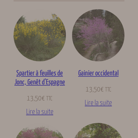
Spartier à feuilles de
Gainier occidental
Jonc, Genêt d’Espagne
13,50
€
TTC
13,50
€
TTC
Lire la suite
Lire la suite