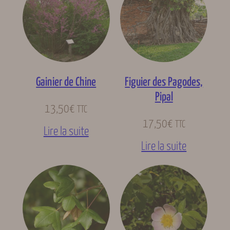
Gainier de Chine
Figuier des Pagodes,
Pipal
13,50
€
TTC
17,50
€
TTC
Lire la suite
Lire la suite