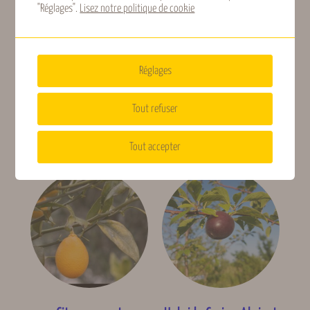
"Réglages".
Lisez notre politique de cookie
Réglages
Eremorange
Pomelo Enzo
Tout refuser
Lire la suite
38,50
€
TTC
Choix des options
Tout accepter