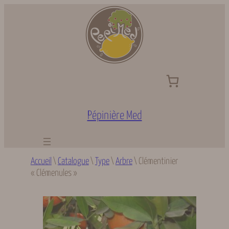
Aller
au
contenu
Pépinière Med
Accueil
\
Catalogue
\
Type
\
Arbre
\
Clémentinier
« Clémenules »