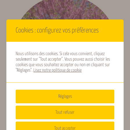
Ensoleillement
Héliophile
Il n’y a pas encore d’avis. Seuls les clients connectés ayant
acheté ce produit ont la possibilité de laisser un avis.
Se
connecter
Fécondation
Autofertile
Cookies : configurez vos préférences
Feuillage
Persistant
Nous utilisons des cookies. Si cela vous convient, cliquez
seulement sur "Tout accepter". Vous pouvez aussi choisir les
cookies que vous souhaitez accepter ou non en cliquant sur
Floraison (Gard,
Avril, Mai
"Réglages".
Lisez notre politique de cookie
indicative)
Fructification
Janvier, Février,
(Gard, indicative)
Décembre
Réglages
Arbre de Judée
Tout refuser
Type de fruits
Agrumes
13,50
€
TTC
Tout accepter