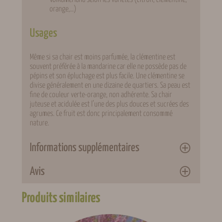
orange,…)
Usages
Même si sa chair est moins parfumée, la clémentine est
souvent préférée à la mandarine car elle ne possède pas de
pépins et son épluchage est plus facile. Une clémentine se
divise généralement en une dizaine de quartiers. Sa peau est
fine de couleur verte-orange, non adhérente. Sa chair
juteuse et acidulée est l’une des plus douces et sucrées des
agrumes. Ce fruit est donc principalement consommé
nature.
Informations supplémentaires
Avis
Attributs
Valeur
Poids
4 kg
Produits similaires
0 avis pour Clémentinier
Conditionnement
Pot 4 L
« Clémenules »