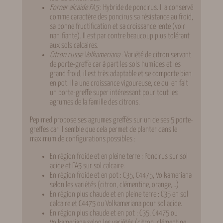
Forner alcaide FA5
: Hybride de poncirus. Il a conservé
comme caractère des poncirus sa résistance au froid,
sa bonne fructification et sa croissance lente (voir
nanifiante). Il est par contre beaucoup plus tolérant
aux sols calcaires.
Citron russe Volkameriana
: Variété de citron servant
de porte-greffe car à part les sols humides et les
grand froid, il est très adaptable et se comporte bien
en pot. Il a une croissance vigoureuse, ce qui en fait
un porte-greffe super intéressant pour tout les
agrumes de la famille des citrons.
Pepimed propose ses agrumes greffés sur un de ses 5 porte-
greffes car il semble que cela permet de planter dans le
maximum de configurations possibles :
En région froide et en pleine terre : Poncirus sur sol
acide et FA5 sur sol calcaire.
En région froide et en pot : C35, C4475, Volkameriana
selon les variétés (citron, clémentine, orange,…)
En région plus chaude et en pleine terre : C35 en sol
calcaire et C4475 ou Volkameriana pour sol acide.
En région plus chaude et en pot : C35, C4475 ou
Volkameriana selon les variétés (citron, clémentine,