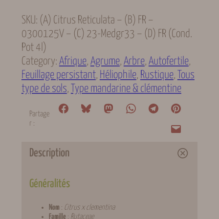
SKU:
(A) Citrus Reticulata – (B) FR –
0300125V – (C) 23-Medgr33 – (D) FR (cond.
Pot 4l)
Category:
Afrique
, 
Agrume
, 
Arbre
, 
Autofertile
, 
Feuillage persistant
, 
Héliophile
, 
Rustique
, 
Tous
type de sols
, 
Type mandarine & clémentine
Partage
r :
Description
Généralités
Nom
:
Citrus x clementina
Famille
:
Rutaceae