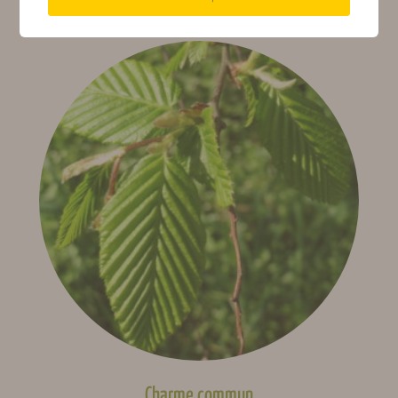
Origine
Afrique
géographique
Lire la suite
Rusticité
Rustique (-10 à -20 °C)
Type de sols
Tous type de sols
Type mandarine &
Type d’agrume
clémentine
Type de plante
Arbre
C35, C4475, FA5,
Porte-greffe
Poncirus, Volkameriana
Charme commun