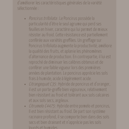
d’améliorer les caractéristiques générales de la variété
sélectionnée :
Poncirus trifoliata
: Le Poncirus possède la
particularité d’être le seul agrume qui perd ses
feuilles en hiver, caractère qui lui permet de mieux
résister au froid. Cette résistance est partiellement
conférée aux variétés greffées. Un greffage sur
Poncirus trifoliata augmente la productivité, améliore
la qualité des fruits, et aplanie les phénomènes
d’alternance de production. En contrepartie, il lui est
reproché de diminuer les calibres obtenus et de
conférer une faible vigueur lors des premières
années de plantation. Le poncirus apprécie les sols
frais à humide, acide à légèrement acide.
Citrangequat C35
: Hybride de poncirus et d’oranger,
il est un porte-greffe bien vigoureux, relativement
bien résistant au froid et tolérant aux sols calcaires
et aux sols secs, argileux.
Citrumelo C4475
: Hybride entre pomelo et poncirus,
Il est bien résistant au froid. De part son système
racinaire profond, il se comporte bien dans des sols
secs et bien drainant et n’apprécie pas les sols
lourds et humides.