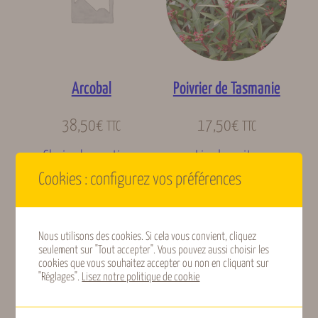
Arcobal
Poivrier de Tasmanie
38,50
€
17,50
€
TTC
TTC
Choix des options
Lire la suite
Cookies : configurez vos préférences
Nous utilisons des cookies. Si cela vous convient, cliquez
seulement sur "Tout accepter". Vous pouvez aussi choisir les
cookies que vous souhaitez accepter ou non en cliquant sur
"Réglages".
Lisez notre politique de cookie