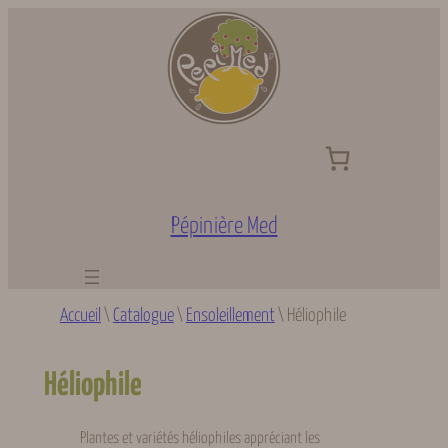
Aller
au
contenu
Pépinière Med
Accueil
\
Catalogue
\
Ensoleillement
\
Héliophile
Héliophile
Plantes et variétés héliophiles appréciant les