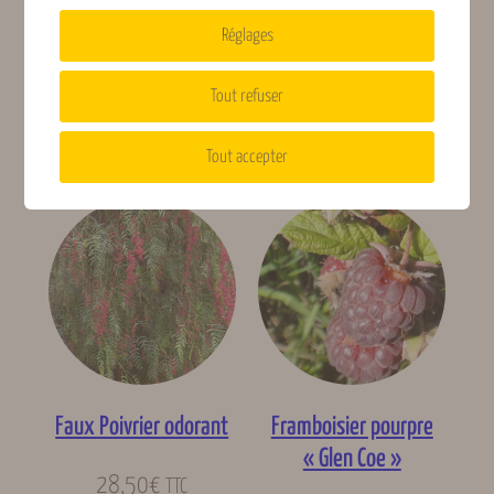
Passiflore Fata
Passiflore Eia popeia
Réglages
confetto
17,50
€
TTC
Tout refuser
17,50
€
TTC
Lire la suite
Lire la suite
Tout accepter
Faux Poivrier odorant
Framboisier pourpre
« Glen Coe »
28,50
€
TTC