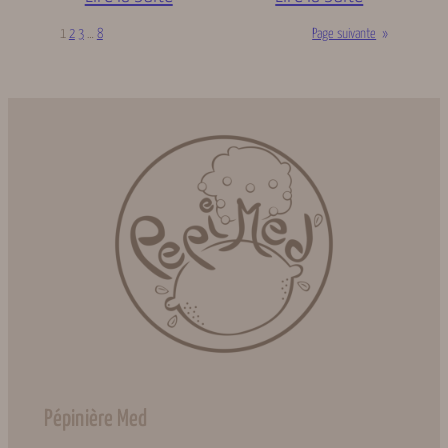
1
2
3
…
8
Page suivante
»
Pépinière Med