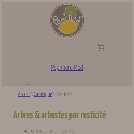
Aller
au
contenu
Pépinière Med
Accueil
\
Catalogue
\
Rusticité
Arbres & arbustes par rusticité
Arbres & arbustes par rusticité.