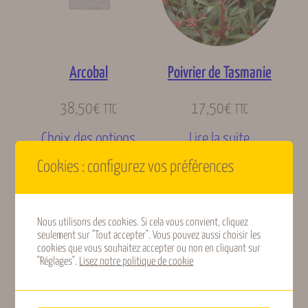
Arcobal
Poivrier de Tasmanie
38,50
€
17,50
€
TTC
TTC
Choix des options
Lire la suite
Cookies : configurez vos préférences
Nous utilisons des cookies. Si cela vous convient, cliquez
seulement sur "Tout accepter". Vous pouvez aussi choisir les
cookies que vous souhaitez accepter ou non en cliquant sur
"Réglages".
Lisez notre politique de cookie
Passiflore Fata
Passiflore Eia popeia