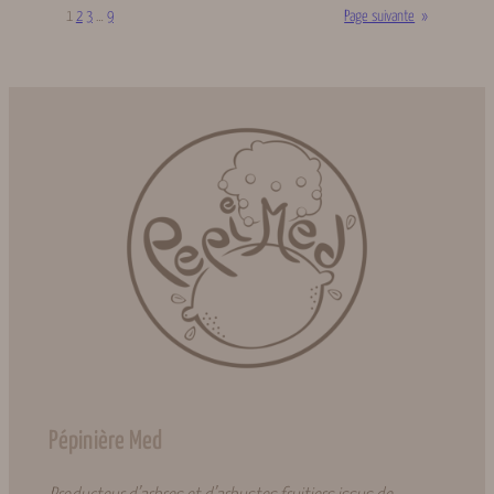
1
2
3
…
9
Page suivante
»
Pépinière Med