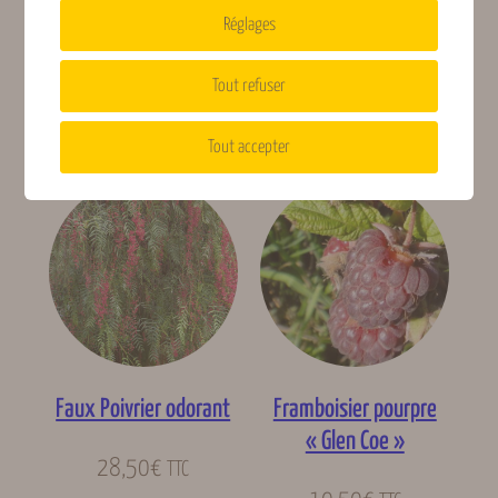
Réglages
confetto
17,50
€
TTC
17,50
€
Tout refuser
TTC
Lire la suite
Lire la suite
Tout accepter
Faux Poivrier odorant
Framboisier pourpre
« Glen Coe »
28,50
€
TTC