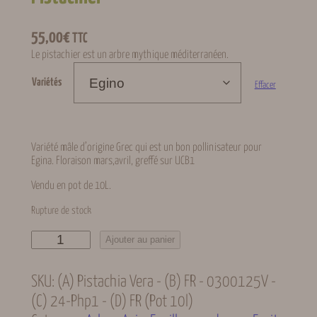
55,00
€
TTC
Le pistachier est un arbre mythique méditerranéen.
Variétés
Effacer
Variété mâle d’origine Grec qui est un bon pollinisateur pour
Egina. Floraison mars,avril, greffé sur UCB1
Vendu en pot de 10L.
Rupture de stock
q
Ajouter au panier
u
a
n
SKU:
(A) Pistachia Vera - (B) FR - 0300125V -
t
(C) 24-Php1 - (D) FR (pot 10l)
i