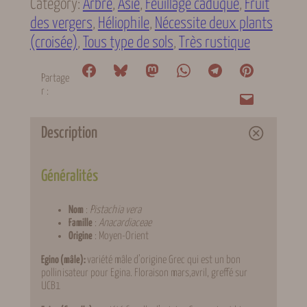
t
Category:
Arbre
, 
Asie
, 
Feuillage caduque
, 
Fruit
é
des vergers
, 
Héliophile
, 
Nécessite deux plants
d
e
(croisée)
, 
Tous type de sols
, 
Très rustique
P
i
s
Partage
t
r :
a
c
h
Description
i
e
r
Généralités
Nom
:
Pistachia vera
Famille
:
Anacardiaceae
Origine
: Moyen-Orient
Egino (mâle):
variété mâle d’origine Grec qui est un bon
pollinisateur pour Egina. Floraison mars,avril, greffé sur
UCB1