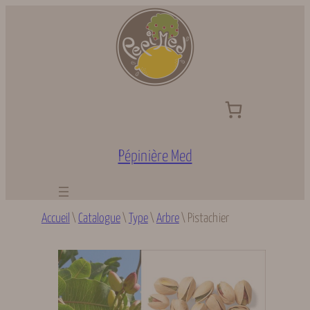
Aller
au
contenu
Pépinière Med
Accueil
\
Catalogue
\
Type
\
Arbre
\
Pistachier