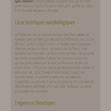
Egina (femelle) :
variété femelle d’origine Grec qui est bien
pollinisée pour Egina. Floraison mars,avril, greffé sur UCB1.
Fruit de taille moyenne, allongée.
Caractéristiques morphologiques
Le Pistachier est un arbuste dioïque (les fleurs mâles et
femelles sont portées par des arbres différents), de 3 à 7 m
de haut, parfois jusqu’à 10 m. Les feuilles sont caduques,
alternes, un peu coriaces. Les panicules de fleurs rose
verdâtre sont dressés. Les fleurs sont petites. L’absence de
nectaires susceptibles d’attirer les insectes n’autorise
qu’une pollinisation par le vent. La floraison se déroule
d’avril à juin. Le fruit est une drupe monosperme, ovoïde, à
péricarpe sec, 20 à 25 mm et endocarpe (coque) dur,
souvent fendu. Il contient à maturité une amande
comestible, la pistache. Fraîche, la pistache est une amande
délicatement parfumée, d’un vert pâle, huileuse, couverte
d’une pellicule roussâtre.
Exigences climatiques