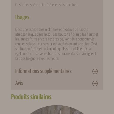
C’est une espèce qui préfère les sols calcaires.
Usages
C’est une espèce très mellifères et fixatrice de l’azote
atmosphérique dans le sol. Les boutons floraux, les fleurs et
les jeunes fruits encore tendres peuvent être consommés
crus en salade. Leur saveur est agréablement acidulée. C’est
surtout en Grèce et en Turquie qu’ils sont utilisés. On a
également conservé les boutons floraux dans le vinaigre et
fait des beignets avec les fleurs.
Informations supplémentaires
Avis
Attributs
Valeur
Poids
1 kg
Produits similaires
0 avis pour Arbre de Judée
Conditionnement
Racines nues
Il n’y a pas encore d’avis. Seuls les clients connectés ayant