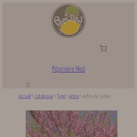
Aller
au
contenu
Pépinière Med
Accueil
\
Catalogue
\
Type
\
Arbre
\
Arbre de Judée