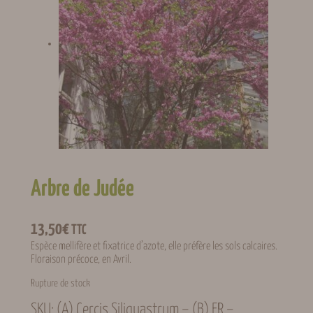
Arbre de Judée
13,50
€
TTC
Espèce mellifère et fixatrice d’azote, elle préfère les sols calcaires.
Floraison précoce, en Avril.
Rupture de stock
SKU:
(A) Cercis Siliquastrum – (B) FR –