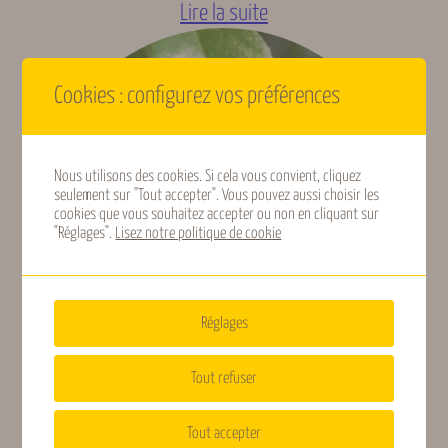
Lire la suite
Fixatrice d’azote,
Intérêt
Mellifère, Nectarifère,
Ornementale
Cookies : configurez vos préférences
Origine
Asie
géographique
Nous utilisons des cookies. Si cela vous convient, cliquez
seulement sur "Tout accepter". Vous pouvez aussi choisir les
Rusticité
Rustique (-10 à -20 °C)
cookies que vous souhaitez accepter ou non en cliquant sur
"Réglages".
Lisez notre politique de cookie
Calcicole, Tous type de
Type de sols
sols
Réglages
Type de plante
Arbre
Tout refuser
Chalef
Tout accepter