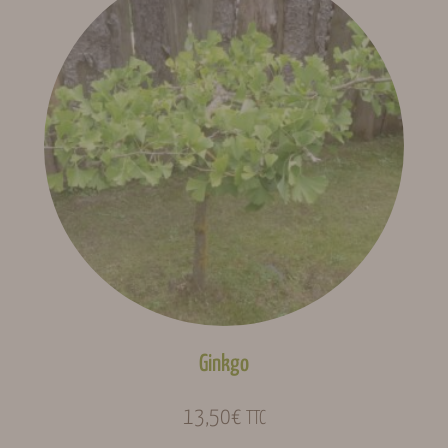
Héliophile,
acheté ce produit ont la possibilité de laisser un avis.
Se
Ensoleillement
Hémisciaphile,
connecter
Sciaphile
Fécondation
Autofertile
Feuillage
Caduque
Floraison (Gard,
Mars, Avril
indicative)
Fructification
Juillet, Août
(Gard,
indicative)
Ginkgo
Type de fruits
Non fruitier
13,50
€
TTC