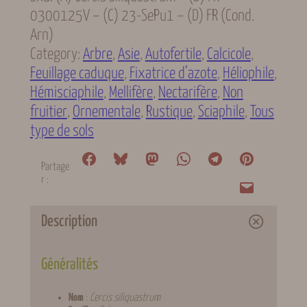
0300125V – (C) 23-SePu1 – (D) FR (cond.
Arn)
Category:
Arbre
, 
Asie
, 
Autofertile
, 
Calcicole
, 
Feuillage caduque
, 
Fixatrice d’azote
, 
Héliophile
, 
Hémisciaphile
, 
Mellifère
, 
Nectarifère
, 
Non
fruitier
, 
Ornementale
, 
Rustique
, 
Sciaphile
, 
Tous
type de sols
Partage
r :
Description
Généralités
Nom
:
Cercis siliquastrum