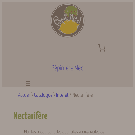
Aller
au
contenu
Pépinière Med
Accueil
\
Catalogue
\
Intérêt
\
Nectarifère
Nectarifère
Plantes produisant des quantités appréciables de