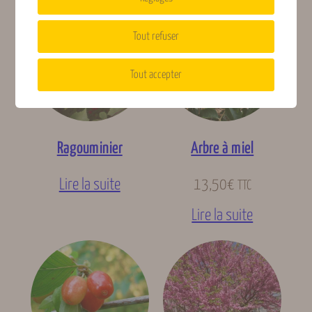
Tout refuser
Tout accepter
Ragouminier
Arbre à miel
Lire la suite
13,50
€
TTC
Lire la suite