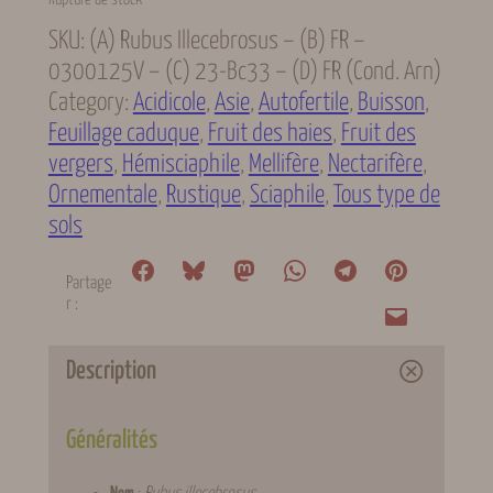
SKU:
(A) Rubus Illecebrosus – (B) FR –
0300125V – (C) 23-Bc33 – (D) FR (cond. Arn)
Category:
Acidicole
, 
Asie
, 
Autofertile
, 
Buisson
, 
Feuillage caduque
, 
Fruit des haies
, 
Fruit des
vergers
, 
Hémisciaphile
, 
Mellifère
, 
Nectarifère
, 
Ornementale
, 
Rustique
, 
Sciaphile
, 
Tous type de
sols
Partage
r :
Description
Généralités