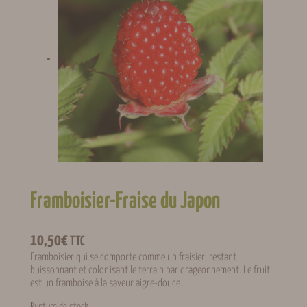
Framboisier-Fraise du Japon
10,50
€
TTC
Framboisier qui se comporte comme un fraisier, restant
buissonnant et colonisant le terrain par drageonnement. Le fruit
est un framboise à la saveur aigre-douce.
Rupture de stock