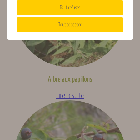
Tout refuser
Rusticité
Rustique (-10 à -20 °C)
Tout accepter
Acidicole, Tous type de
Type de sols
sols
Type de plante
Buisson
Arbre aux papillons
Lire la suite