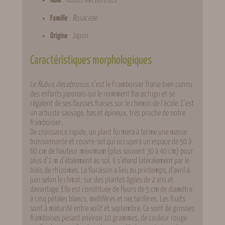
Nom
:
Rubus illecebrosus
Famille
:
Rosaceae
Origine
: Japon
Caractéristiques morphologiques
Le
Rubus illecebrosus
, c’est le Framboisier fraise bien connu
des enfants japonais qui le nomment Baraichigo et se
régalent de ses fausses fraises sur le chemin de l’école. C’est
un arbuste sauvage, bas et épineux, très proche de notre
framboisier.
De croissance rapide, un plant formera à terme une masse
buissonnante et couvre-sol qui occupera un espace de 50 à
60 cm de hauteur maximum (plus souvent 30 à 40 cm) pour
plus d’1 m d’étalement au sol. Il s’étend latéralement par le
biais de rhizomes. La floraison a lieu au printemps, d’avril à
juin selon le climat, sur des plantes âgées de 2 ans et
davantage. Elle est constituée de fleurs de 5 cm de diamètre
à cinq pétales blancs, mellifères et nectarifères. Les fruits
sont à maturité entre août et septembre. Ce sont de grosses
framboises pesant environ 10 grammes, de couleur rouge