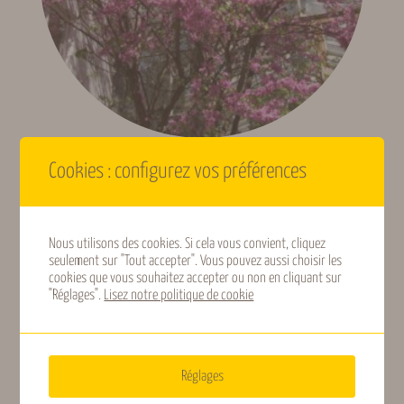
Floraison (Gard,
Avril, Mai, Juin
indicative)
Fructification
Juillet, Août
(Gard,
indicative)
Cookies : configurez vos préférences
Arbre de Judée
Fruits des haies ou
Type de fruits
sauvages, Fruits des
13,50
€
TTC
vergers
Nous utilisons des cookies. Si cela vous convient, cliquez
Lire la suite
seulement sur "Tout accepter". Vous pouvez aussi choisir les
cookies que vous souhaitez accepter ou non en cliquant sur
Mellifère, Nectarifère,
Intérêt
"Réglages".
Lisez notre politique de cookie
Ornementale
Origine
Asie
géographique
Réglages