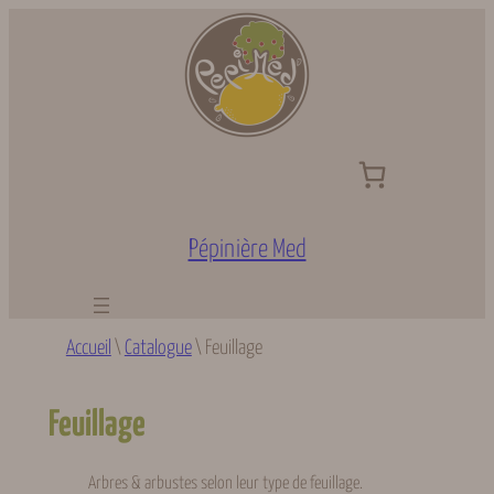
Aller
au
contenu
Pépinière Med
Accueil
\
Catalogue
\
Feuillage
Feuillage
Arbres & arbustes selon leur type de feuillage.