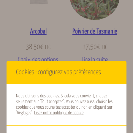
Arcobal
Poivrier de Tasmanie
38,50
€
17,50
€
TTC
TTC
Choix des options
Lire la suite
Cookies : configurez vos préférences
Nous utilisons des cookies. Si cela vous convient, cliquez
seulement sur "Tout accepter". Vous pouvez aussi choisir les
cookies que vous souhaitez accepter ou non en cliquant sur
"Réglages".
Lisez notre politique de cookie
Passiflore Fata
Passiflore Eia popeia