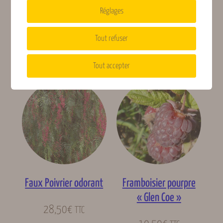
Réglages
confetto
17,50
€
TTC
17,50
€
Tout refuser
TTC
Lire la suite
Lire la suite
Tout accepter
Faux Poivrier odorant
Framboisier pourpre
« Glen Coe »
28,50
€
TTC