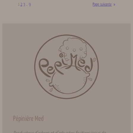
1
2
3
…
9
Page suivante
»
Pépinière Med