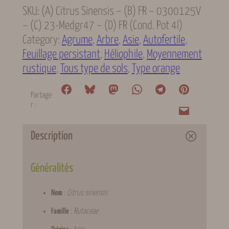
SKU:
(A) Citrus Sinensis – (B) FR – 0300125V
– (C) 23-Medgr47 – (D) FR (cond. Pot 4l)
Category:
Agrume
, 
Arbre
, 
Asie
, 
Autofertile
, 
Feuillage persistant
, 
Héliophile
, 
Moyennement
rustique
, 
Tous type de sols
, 
Type orange
Partage
r :
Description
Généralités
Nom
:
Citrus sinensis
Famille
:
Rutaceae