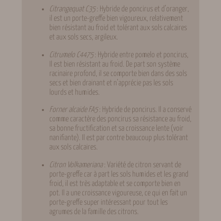
Citrangequat C35
: Hybride de poncirus et d’oranger,
il est un porte-greffe bien vigoureux, relativement
bien résistant au froid et tolérant aux sols calcaires
et aux sols secs, argileux.
Citrumelo C4475
: Hybride entre pomelo et poncirus,
Il est bien résistant au froid. De part son système
racinaire profond, il se comporte bien dans des sols
secs et bien drainant et n’apprécie pas les sols
lourds et humides.
Forner alcaide FA5
: Hybride de poncirus. Il a conservé
comme caractère des poncirus sa résistance au froid,
sa bonne fructification et sa croissance lente (voir
nanifiante). Il est par contre beaucoup plus tolérant
aux sols calcaires.
Citron Volkameriana
: Variété de citron servant de
porte-greffe car à part les sols humides et les grand
froid, il est très adaptable et se comporte bien en
pot. Il a une croissance vigoureuse, ce qui en fait un
porte-greffe super intéressant pour tout les
agrumes de la famille des citrons.