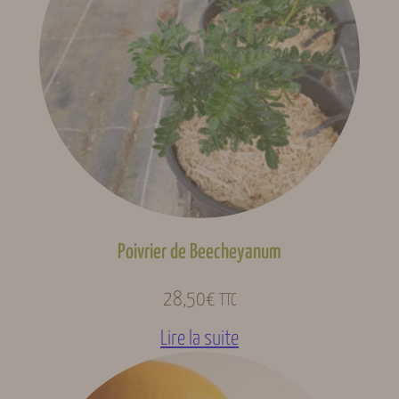
Type de sols
Tous type de sols
Type d’agrume
Type orange
Type de plante
Arbre
C35, C4475, FA5,
Porte-greffe
Poncirus, Volkameriana
Poivrier de Beecheyanum
28,50
€
TTC
Lire la suite