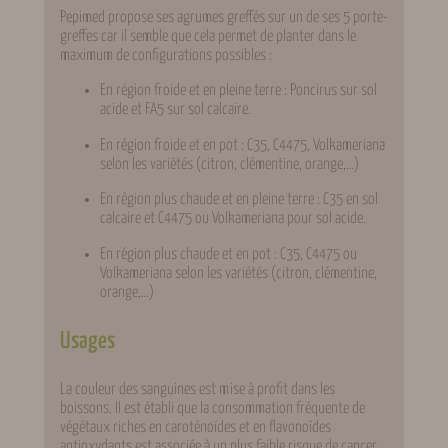
Pepimed propose ses agrumes greffés sur un de ses 5 porte-
greffes car il semble que cela permet de planter dans le
maximum de configurations possibles :
En région froide et en pleine terre : Poncirus sur sol
acide et FA5 sur sol calcaire.
En région froide et en pot : C35, C4475, Volkameriana
selon les variétés (citron, clémentine, orange,…)
En région plus chaude et en pleine terre : C35 en sol
calcaire et C4475 ou Volkameriana pour sol acide.
En région plus chaude et en pot : C35, C4475 ou
Volkameriana selon les variétés (citron, clémentine,
orange,…)
Usages
La couleur des sanguines est mise à profit dans les
boissons. Il est établi que la consommation fréquente de
végétaux riches en caroténoïdes et en flavonoïdes
antioxydants est associée à un plus faible risque de cancer,