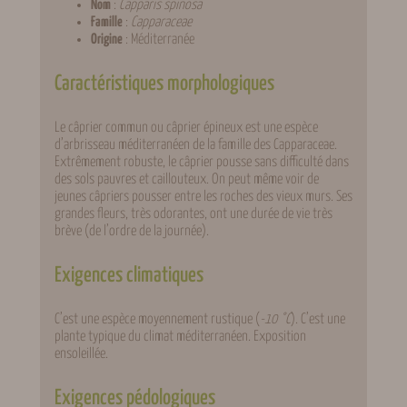
Nom
:
Capparis spinosa
Famille
:
Capparaceae
Origine
: Méditerranée
Caractéristiques morphologiques
Le câprier commun ou câprier épineux est une espèce
d’arbrisseau méditerranéen de la famille des Capparaceae.
Extrêmement robuste, le câprier pousse sans difficulté dans
des sols pauvres et caillouteux. On peut même voir de
jeunes câpriers pousser entre les roches des vieux murs. Ses
grandes fleurs, très odorantes, ont une durée de vie très
brève (de l’ordre de la journée).
Exigences climatiques
C’est une espèce moyennement rustique (
-10 °C
). C’est une
plante typique du climat méditerranéen. Exposition
ensoleillée.
Exigences pédologiques