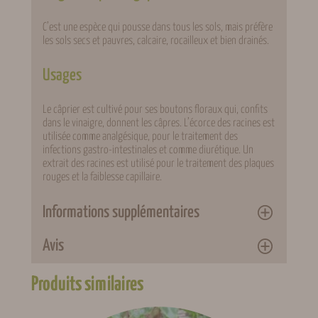
C’est une espèce qui pousse dans tous les sols, mais préfère
les sols secs et pauvres, calcaire, rocailleux et bien drainés.
Usages
Le câprier est cultivé pour ses boutons floraux qui, confits
dans le vinaigre, donnent les câpres. L’écorce des racines est
utilisée comme analgésique, pour le traitement des
infections gastro-intestinales et comme diurétique. Un
extrait des racines est utilisé pour le traitement des plaques
rouges et la faiblesse capillaire.
Informations supplémentaires
Avis
Attributs
Valeur
Poids
3 kg
Produits similaires
0 avis pour Câprier
Conditionnement
Pot 3 L