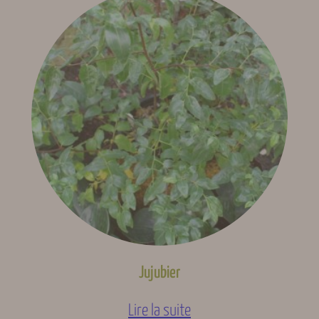
Il n’y a pas encore d’avis. Seuls les clients connectés ayant
Ensoleillement
Héliophile
acheté ce produit ont la possibilité de laisser un avis.
Se
connecter
Fécondation
Autofertile
Feuillage
Caduque, Persistant
Floraison (Gard,
Mai, Juin, Juillet,
indicative)
Août
Fructification (Gard,
Juin, Juillet, Août,
indicative)
Septembre
Jujubier
Type de fruits
Non fruitier
Lire la suite