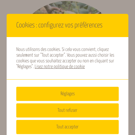
Aromatique,
Intérêt
Ornementale
Cookies : configurez vos préférences
Origine géographique
Europe
Nous utilisons des cookies. Si cela vous convient, cliquez
seulement sur "Tout accepter". Vous pouvez aussi choisir les
Peu rustique (plus
cookies que vous souhaitez accepter ou non en cliquant sur
Rusticité
de -5 °C)
"Réglages".
Lisez notre politique de cookie
Calcicole, Tous type
Type de sols
de sols
Réglages
Tout refuser
Type de plante
Buisson
Caroubier
Tout accepter