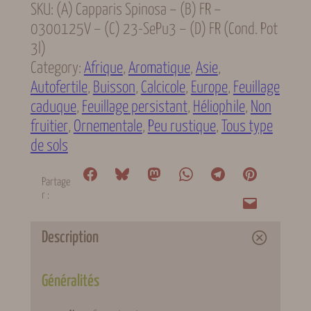
SKU:
(A) Capparis Spinosa – (B) FR –
0300125V – (C) 23-SePu3 – (D) FR (cond. Pot
3l)
Category:
Afrique
, 
Aromatique
, 
Asie
, 
Autofertile
, 
Buisson
, 
Calcicole
, 
Europe
, 
Feuillage
caduque
, 
Feuillage persistant
, 
Héliophile
, 
Non
fruitier
, 
Ornementale
, 
Peu rustique
, 
Tous type
de sols
Partage
r :
Description
Généralités