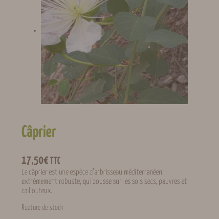
Câprier
17,50
€
TTC
Le câprier est une espèce d’arbrisseau méditerranéen,
extrêmement robuste, qui pousse sur les sols secs, pauvres et
caillouteux.
Rupture de stock