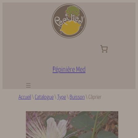
Aller
au
contenu
Pépinière Med
Accueil
\
Catalogue
\
Type
\
Buisson
\
Câprier