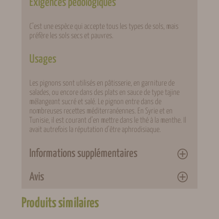
Exigences pédologiques
C’est une espèce qui accepte tous les types de sols, mais
préfère les sols secs et pauvres.
Usages
Les pignons sont utilisés en pâtisserie, en garniture de
salades, ou encore dans des plats en sauce de type tajine
mélangeant sucré et salé. Le pignon entre dans de
nombreuses recettes méditerranéennes. En Syrie et en
Tunisie, il est courant d’en mettre dans le thé à la menthe. Il
avait autrefois la réputation d’être aphrodisiaque.
Informations supplémentaires
Avis
Attributs
Valeur
Poids
3 kg
Produits similaires
0 avis pour Pin pignon
Conditionnement
Pot 3 L