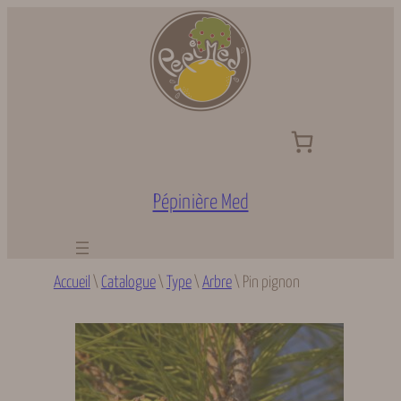
Aller
au
contenu
Pépinière Med
Accueil
\
Catalogue
\
Type
\
Arbre
\
Pin pignon