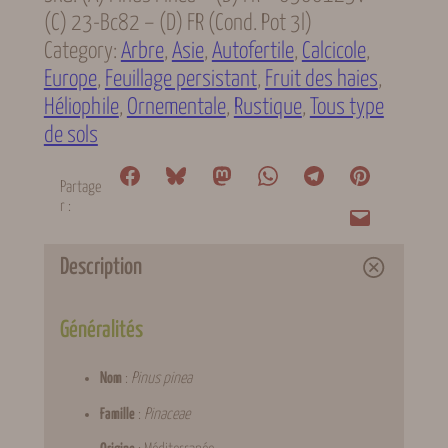
(C) 23-Bc82 – (D) FR (cond. Pot 3l)
Category:
Arbre
, 
Asie
, 
Autofertile
, 
Calcicole
, 
Europe
, 
Feuillage persistant
, 
Fruit des haies
, 
Héliophile
, 
Ornementale
, 
Rustique
, 
Tous type
de sols
Partage
r :
Description
Généralités
Nom
:
Pinus pinea
Famille
:
Pinaceae