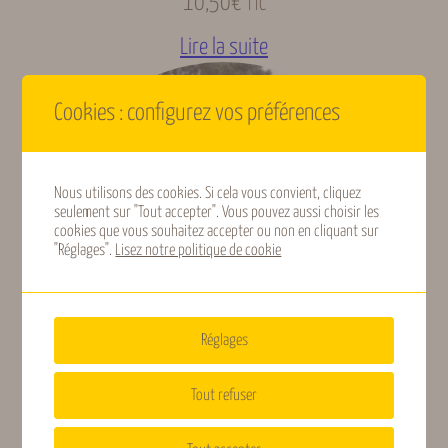
10,50
€
TTC
Origine
Lire la suite
Asie, Europe
géographique
Cookies : configurez vos préférences
Intérêt
Ornementale
Rusticité
Rustique (-10 à -20 °C)
Nous utilisons des cookies. Si cela vous convient, cliquez
seulement sur "Tout accepter". Vous pouvez aussi choisir les
cookies que vous souhaitez accepter ou non en cliquant sur
"Réglages".
Lisez notre politique de cookie
Calcicole, Tous type de
Type de sols
sols
Réglages
Type de plante
Arbre
Tout refuser