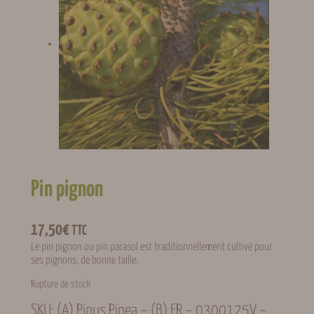
Pin pignon
17,50
€
TTC
Le pin pignon ou pin parasol est traditionnellement cultivé pour
ses pignons, de bonne taille.
Rupture de stock
SKU:
(A) Pinus Pinea – (B) FR – 0300125V –