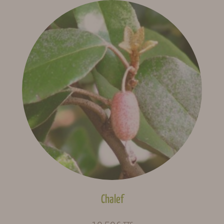
Il n’y a pas encore d’avis. Seuls les clients connectés ayant
Ensoleillement
Héliophile
acheté ce produit ont la possibilité de laisser un avis.
Se
connecter
Fécondation
Autofertile
Feuillage
Persistant
Floraison (Gard,
Mars, Avril
indicative)
Fructification
Janvier, Février, Août,
(Gard,
Novembre, Décembre
indicative)
Chalef
Fruits des haies ou
Type de fruits
sauvages