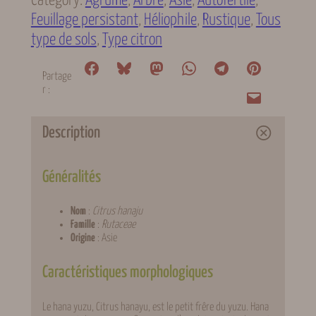
Category:
Agrume
, 
Arbre
, 
Asie
, 
Autofertile
, 
Feuillage persistant
, 
Héliophile
, 
Rustique
, 
Tous
type de sols
, 
Type citron
Partage
r :
Description
Généralités
Nom
:
Citrus hanaju
Famille
:
Rutaceae
Origine
: Asie
Caractéristiques morphologiques
Le hana yuzu, Citrus hanayu, est le petit frêre du yuzu. Hana