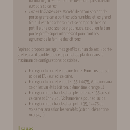
nanifiante). Il est par contre beaucoup plus tolérant
aux sols calcaires.
Citron Volkameriana
: Variété de citron servant de
porte-greffe car à part les sols humides et les grand
froid, il est très adaptable et se comporte bien en
pot. Il a une croissance vigoureuse, ce qui en fait un
porte-greffe super intéressant pour tout les
agrumes de la famille des citrons.
Pepimed propose ses agrumes greffés sur un de ses 5 porte-
greffes car il semble que cela permet de planter dans le
maximum de configurations possibles :
En région froide et en pleine terre : Poncirus sur sol
acide et FA5 sur sol calcaire.
En région froide et en pot : C35, C4475, Volkameriana
selon les variétés (citron, clémentine, orange,…)
En région plus chaude et en pleine terre : C35 en sol
calcaire et C4475 ou Volkameriana pour sol acide.
En région plus chaude et en pot : C35, C4475 ou
Volkameriana selon les variétés (citron, clémentine,
orange,…)
Usages