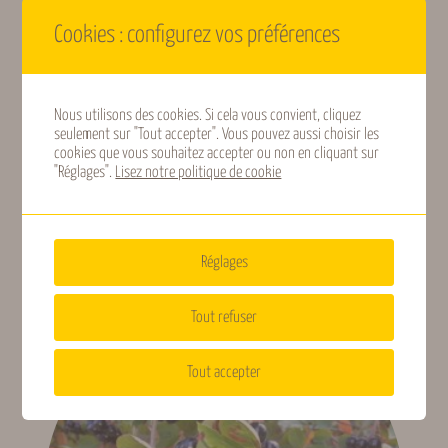
Cookies : configurez vos préférences
Floraison (Gard,
Mai, Juin
indicative)
Fructification
Nous utilisons des cookies. Si cela vous convient, cliquez
Janvier, Décembre
(Gard, indicative)
seulement sur "Tout accepter". Vous pouvez aussi choisir les
cookies que vous souhaitez accepter ou non en cliquant sur
"Réglages".
Lisez notre politique de cookie
Type de fruits
Agrumes
Câprier
17,50
€
TTC
Origine
Asie
Réglages
géographique
Lire la suite
Tout refuser
Rusticité
Rustique (-10 à -20 °C)
Tout accepter
Type de sols
Tous type de sols