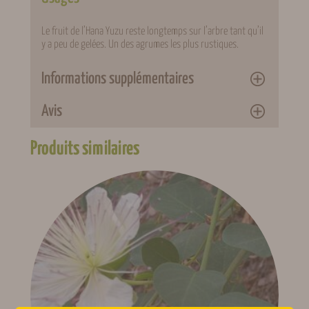
Le fruit de l’Hana Yuzu reste longtemps sur l’arbre tant qu’il
y a peu de gelées. Un des agrumes les plus rustiques.
Informations supplémentaires
Avis
Attributs
Valeur
Poids
4 kg
Produits similaires
0 avis pour Hanayuzu
Conditionnement
Pot 4 L
Il n’y a pas encore d’avis. Seuls les clients connectés ayant
Ensoleillement
Héliophile
acheté ce produit ont la possibilité de laisser un avis.
Se
connecter
Fécondation
Autofertile
Feuillage
Persistant