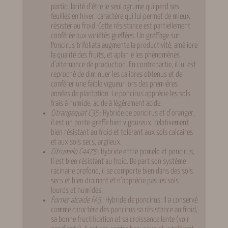
particularité d’être le seul agrume qui perd ses
feuilles en hiver, caractère qui lui permet de mieux
résister au froid. Cette résistance est partiellement
conférée aux variétés greffées. Un greffage sur
Poncirus trifoliata augmente la productivité, améliore
la qualité des fruits, et aplanie les phénomènes
d’alternance de production. En contrepartie, il lui est
reproché de diminuer les calibres obtenus et de
conférer une faible vigueur lors des premières
années de plantation. Le poncirus apprécie les sols
frais à humide, acide à légèrement acide.
Citrangequat C35
: Hybride de poncirus et d’oranger,
il est un porte-greffe bien vigoureux, relativement
bien résistant au froid et tolérant aux sols calcaires
et aux sols secs, argileux.
Citrumelo C4475
: Hybride entre pomelo et poncirus,
Il est bien résistant au froid. De part son système
racinaire profond, il se comporte bien dans des sols
secs et bien drainant et n’apprécie pas les sols
lourds et humides.
Forner alcaide FA5
: Hybride de poncirus. Il a conservé
comme caractère des poncirus sa résistance au froid,
sa bonne fructification et sa croissance lente (voir