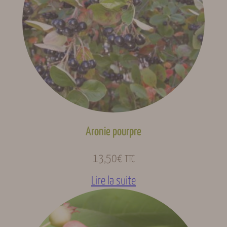
Type d’agrume
Type citron
Type de plante
Arbre
C35, C4475, FA5,
Porte-greffe
Poncirus, Volkameriana
Aronie pourpre
13,50
€
TTC
Lire la suite