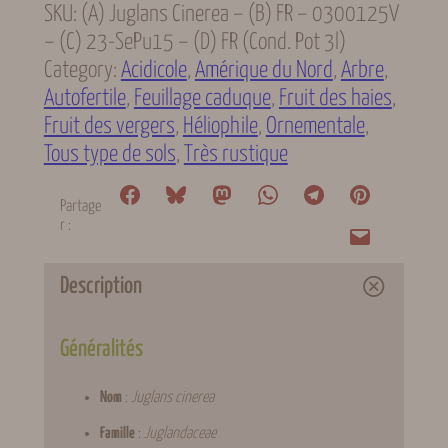
SKU:
(A) Juglans Cinerea – (B) FR – 0300125V
– (C) 23-SePu15 – (D) FR (cond. Pot 3l)
Category:
Acidicole
, 
Amérique du Nord
, 
Arbre
, 
Autofertile
, 
Feuillage caduque
, 
Fruit des haies
, 
Fruit des vergers
, 
Héliophile
, 
Ornementale
, 
Tous type de sols
, 
Très rustique
Partage
r :
Description
Généralités
Nom
:
Juglans cinerea
Famille
:
Juglandaceae