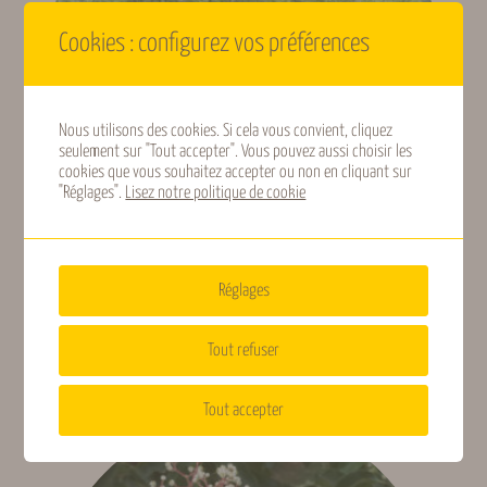
Très rustique (moins
Rusticité
de -20 °C)
Cookies : configurez vos préférences
Acidicole, Tous type de
Type de sols
sols
Nous utilisons des cookies. Si cela vous convient, cliquez
seulement sur "Tout accepter". Vous pouvez aussi choisir les
cookies que vous souhaitez accepter ou non en cliquant sur
"Réglages".
Lisez notre politique de cookie
Type de plante
Arbre
Poncirus
Réglages
13,50
€
Tout refuser
TTC
Choix des options
Tout accepter