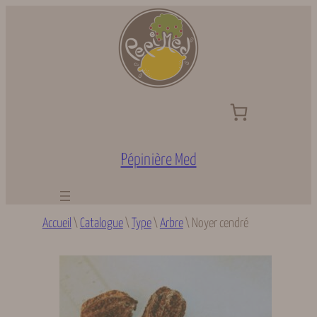
Aller
au
contenu
Pépinière Med
Accueil
\
Catalogue
\
Type
\
Arbre
\
Noyer cendré