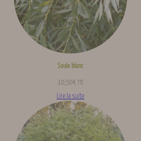
Floraison (Gard,
Avril, Mai
indicative)
Fructification
Octobre
(Gard,
indicative)
Saule blanc
Fruits des haies ou
Type de fruits
sauvages, Fruits des
vergers
10,50
€
TTC
Lire la suite
Intérêt
Ornementale
Origine
Amérique du Nord
géographique