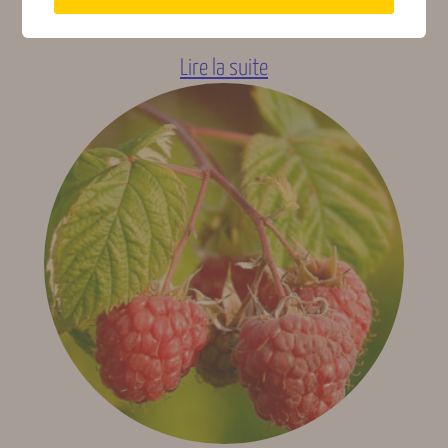
Juin, Juillet, Octobre
(Gard,
13,50
€
TTC
indicative)
Lire la suite
Fruits des haies ou
Type de fruits
sauvages, Fruits des
vergers
Origine
Asie, Europe
géographique
Rusticité
Rustique (-10 à -20 °C)
Acidicole, Tous type de
Type de sols
sols
Type de plante
Buisson