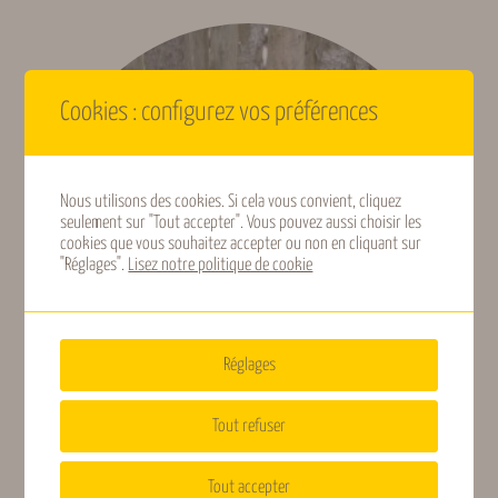
0 avis pour Framboisier
Il n’y a pas encore d’avis. Seuls les clients connectés ayant
Conditionnement
Racines nues
acheté ce produit ont la possibilité de laisser un avis.
Se
connecter
Cookies : configurez vos préférences
Héliophile,
Ensoleillement
Hémisciaphile
Nous utilisons des cookies. Si cela vous convient, cliquez
seulement sur "Tout accepter". Vous pouvez aussi choisir les
cookies que vous souhaitez accepter ou non en cliquant sur
Fécondation
Autofertile
"Réglages".
Lisez notre politique de cookie
Feuillage
Caduque
Réglages
Floraison (Gard,
Mai, Juin, Septembre,
indicative)
Octobre
Tout refuser
Ginkgo
Fructification
Tout accepter