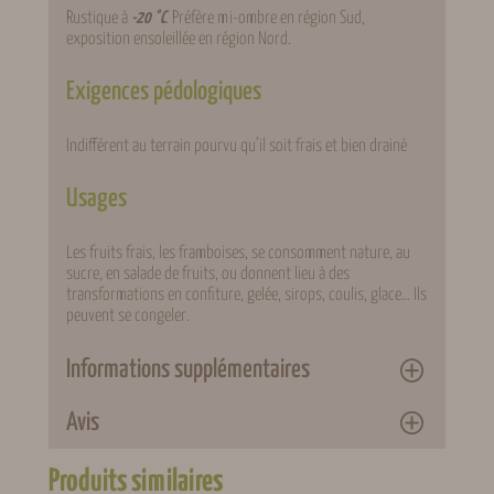
Rustique à
-20 °C
. Préfère mi-ombre en région Sud,
exposition ensoleillée en région Nord.
Exigences pédologiques
Indifférent au terrain pourvu qu’il soit frais et bien drainé
Usages
Les fruits frais, les framboises, se consomment nature, au
sucre, en salade de fruits, ou donnent lieu à des
transformations en confiture, gelée, sirops, coulis, glace… Ils
peuvent se congeler.
Informations supplémentaires
Avis
Attributs
Valeur
Poids
0,5 kg
Produits similaires
Variété
Héritage, Fallgold