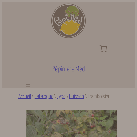
Aller
au
contenu
Pépinière Med
Accueil
\
Catalogue
\
Type
\
Buisson
\
Framboisier