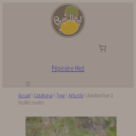
Aller
au
contenu
Pépinière Med
Accueil
\
Catalogue
\
Type
\
Arbuste
\
Amélanchier à
feuilles ovales