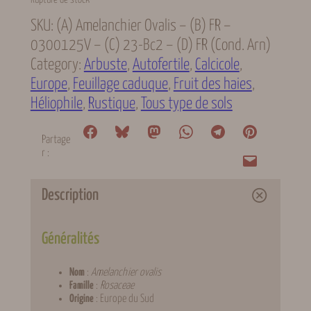
SKU:
(A) Amelanchier Ovalis – (B) FR –
0300125V – (C) 23-Bc2 – (D) FR (cond. Arn)
Category:
Arbuste
, 
Autofertile
, 
Calcicole
, 
Europe
, 
Feuillage caduque
, 
Fruit des haies
, 
Héliophile
, 
Rustique
, 
Tous type de sols
Partage
r :
Description
Généralités
Nom
:
Amelanchier ovalis
Famille
:
Rosaceae
Origine
: Europe du Sud