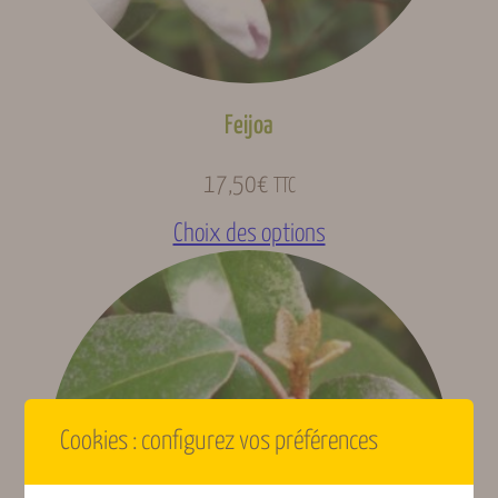
Fructification (Gard,
Juillet
indicative)
Fruits des haies ou
Feijoa
Type de fruits
sauvages
17,50
€
TTC
Origine géographique
Europe
Choix des options
Rustique (-10 à -20
Rusticité
°C)
Calcicole, Tous type
Type de sols
de sols
Cookies : configurez vos préférences
Type de plante
Arbuste