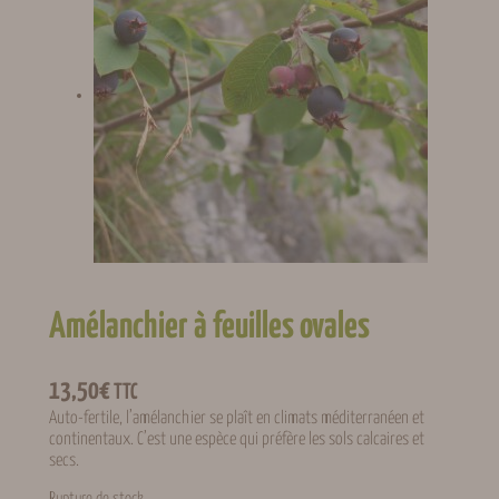
Amélanchier à feuilles ovales
13,50
€
TTC
Auto-fertile, l’amélanchier se plaît en climats méditerranéen et
continentaux. C’est une espèce qui préfère les sols calcaires et
secs.
Rupture de stock