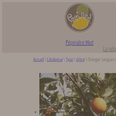
Aller
au
contenu
Pépinière Med
La pép
Accueil
\
Catalogue
\
Type
\
Arbre
\
Oranger sanguin 