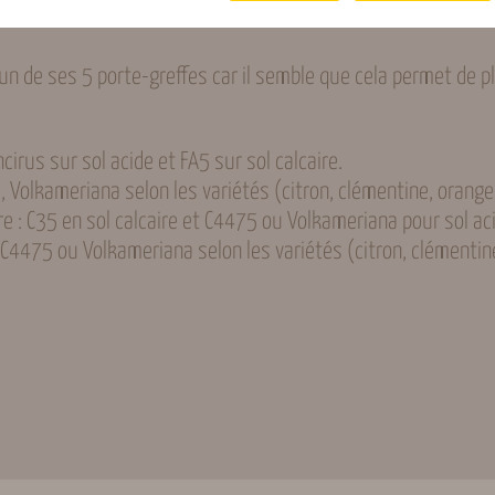
n de ses 5 porte-greffes car il semble que cela permet de 
ncirus sur sol acide et FA5 sur sol calcaire.
5, Volkameriana selon les variétés (citron, clémentine, orange
re : C35 en sol calcaire et C4475 ou Volkameriana pour sol ac
, C4475 ou Volkameriana selon les variétés (citron, clémentin
4 kg