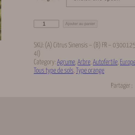
q
Ajouter au panier
u
a
SKU:
(A) Citrus Sinensis – (B) FR – 030012
n
4l)
t
Category:
Agrume
, 
Arbre
, 
Autofertile
, 
Europ
i
Tous type de sols
, 
Type orange
t
é
Partager :
d
e
O
r
a
n