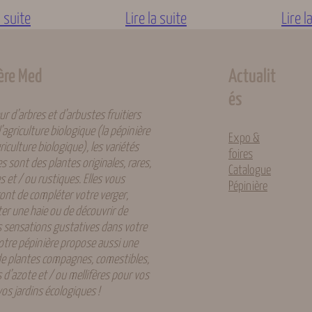
a suite
Lire la suite
Lire l
Agrumes
ère Med
Actualit
és
Europe
r d’arbres et d’arbustes fruitiers
l’agriculture biologique (la pépinière
Expo &
riculture biologique), les variétés
foires
 sont des plantes originales, rares,
Catalogue
Rustique (-10 à -20 °C)
 et / ou rustiques. Elles vous
Pépinière
ont de compléter votre verger,
er une haie ou de découvrir de
s sensations gustatives dans votre
Tous type de sols
Notre pépinière propose aussi une
 plantes compagnes, comestibles,
s d’azote et / ou mellifères pour vos
vos jardins écologiques !
Type orange