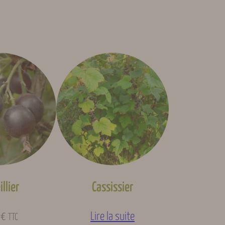
r un avis.
Se connecter
llier
Cassissier
0
€
Lire la suite
TTC