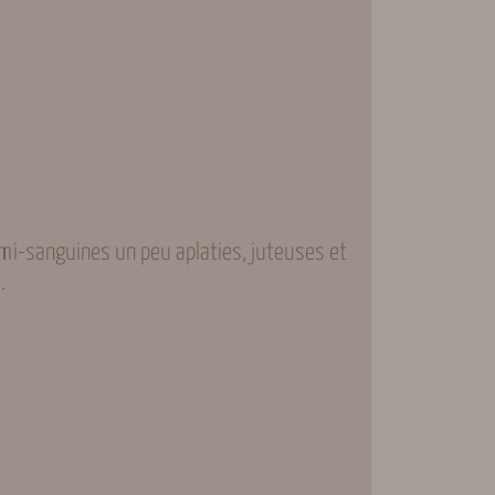
mi-sanguines un peu aplaties, juteuses et
.