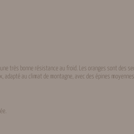
g
e
r
s
a
n
g
u
i
une très bonne résistance au froid. Les oranges sont des se
n
x, adapté au climat de montagne, avec des épines moyennes
d
e
s
m
lée.
o
n
t