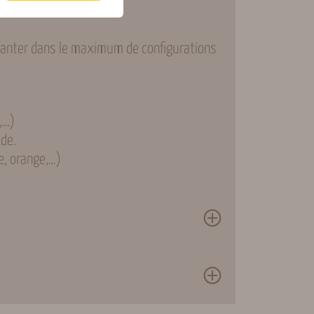
planter dans le maximum de configurations
,…)
ide.
e, orange,…)