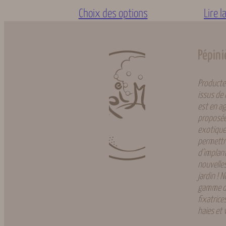
Choix des options
Lire l
Type de fruits
Pépini
Origine géographique
Producteu
issus de 
est en ag
proposées
Rusticité
exotiques
permettr
d’implant
nouvelle
Type de sols
jardin ! 
gamme de
fixatrice
haies et 
Type d’agrume