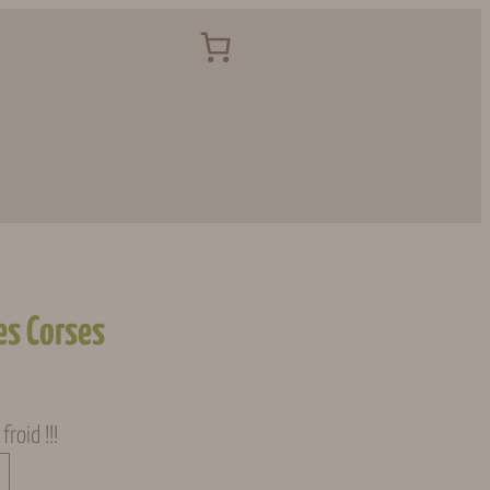
s Corses
roid !!!