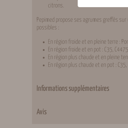
citrons.
Pepimed propose ses agrumes greffés sur u
possibles :
En région froide et en pleine terre : Po
En région froide et en pot : C35, C447
En région plus chaude et en pleine ter
En région plus chaude et en pot : C35
Informations supplémentaires
Avis
Attributs
Valeur
Poids